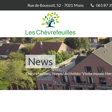
Rue de Boussoit, 52 - 7021 Mons
065 87 3
News
Chèvrefeuilles
/
News
/
Activités
/
Visite musée He