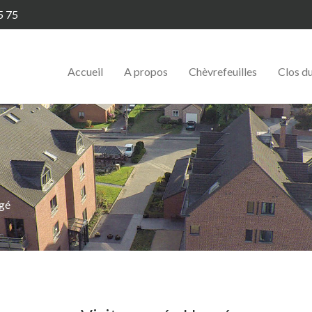
5 75
Accueil
A propos
Chèvrefeuilles
Clos d
rgé