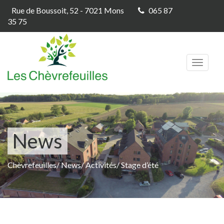
Rue de Boussoit, 52 - 7021 Mons
065 87
35 75
Toggle
navigat
News
Chèvrefeuilles
/
News
/
Activités
/
Stage d’été